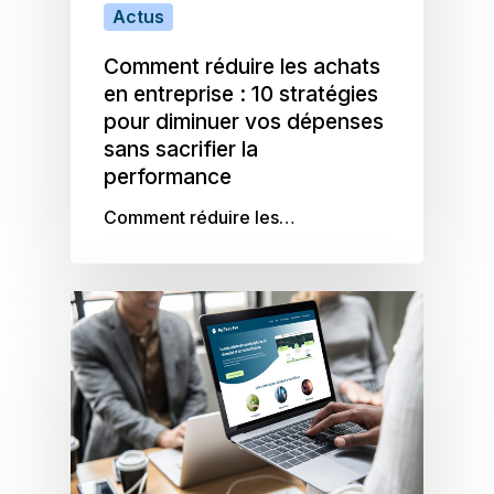
critères RSE
dans les procédures
Actus
d’achat (cahiers des charges,
Comment réduire les achats
sélection, évaluation)
en entreprise : 10 stratégies
Suivi des performances et
pour diminuer vos dépenses
amélioration continue
sans sacrifier la
(indicateurs, audits, retours
fournisseurs)
performance
Comment réduire les…