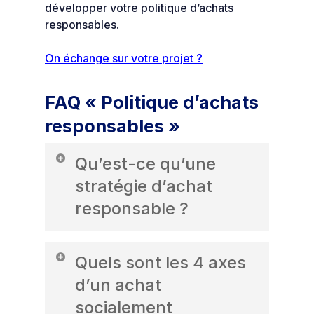
développer votre politique d’achats
responsables.
On échange sur votre projet ?
FAQ « Politique d’achats
responsables »
Qu’est-ce qu’une
stratégie d’achat
responsable ?
Une stratégie d’achat responsable
Quels sont les 4 axes
consiste à intégrer des
critères
sociaux, environnementaux,
d’un achat
éthiques et économiques
dans les
socialement