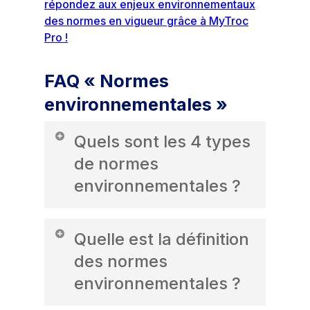
répondez aux enjeux environnementaux
des normes en vigueur grâce à MyTroc
Pro !
FAQ « Normes
environnementales »
Quels sont les 4 types
de normes
environnementales ?
On peut classer les normes
Quelle est la définition
environnementales en quatre grandes
catégories :
des normes
environnementales ?
Normes de système de
management environnemental