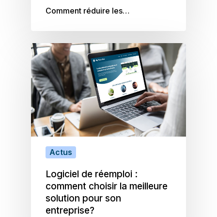
principe de l’amélioration continue
Comment réduire les…
(Plan-Do-Check-Act) pour :
Identifier et évaluer les aspects
environnementaux significatifs
Définir une politique
environnementale cohérente
Établir des objectifs et cibles
mesurables
Mettre en œuvre des processus
de contrôle et de surveillance
Documenter et améliorer
continuellement les performances
Actus
Logiciel de réemploi :
comment choisir la meilleure
solution pour son
entreprise?