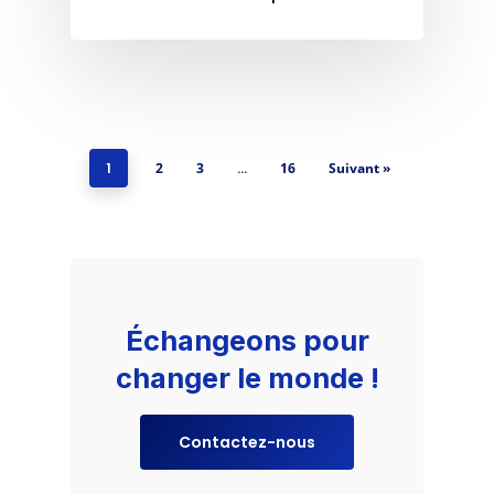
1
2
3
…
16
Suivant »
Échangeons pour
changer le monde !
Contactez-nous