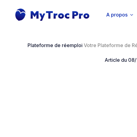
Skip
to
A propos
main
content
Plateforme de réemploi
Votre Plateforme de R
Article du 08