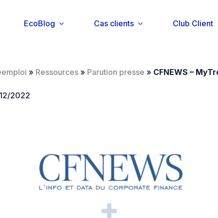
EcoBlog
Cas clients
Club Client
éemploi
»
Ressources
»
Parution presse
»
CFNEWS – MyTro
/12/2022