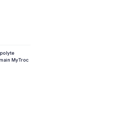
ppolyte
e main MyTroc