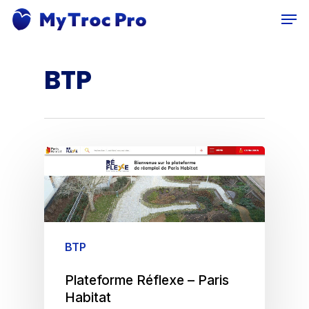
Skip
Men
to
main
content
BTP
BTP
Plateforme Réflexe – Paris
Habitat