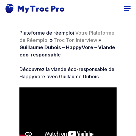
Skip
Men
to
main
content
Plateforme de réemploi
Votre Plateforme
de Réemploi
»
Troc Ton Interview
»
Guillaume Dubois – HappyVore – Viande
éco-responsable
Découvrez la viande éco-responsable de
HappyVore avec Guillaume Dubois.