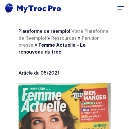
Skip
Men
to
main
content
Plateforme de réemploi
Votre Plateforme
de Réemploi
»
Ressources
»
Parution
presse
»
Femme Actuelle – Le
renouveau du troc
Article du 05/2021