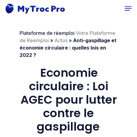
Skip
Men
to
main
content
Plateforme de réemploi
Votre Plateforme
de Réemploi
»
Actus
»
Anti-gaspillage et
économie circulaire : quelles lois en
2022 ?
Economie
circulaire : Loi
AGEC pour lutter
contre le
gaspillage