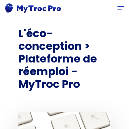
Skip
Men
to
main
content
L'éco-
conception >
Plateforme de
réemploi -
MyTroc Pro