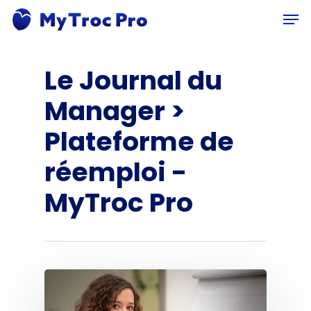
Skip
Men
to
main
content
Le Journal du
Manager >
Plateforme de
réemploi -
MyTroc Pro