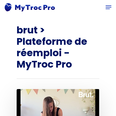
Skip
Men
to
main
content
brut >
Plateforme de
réemploi -
MyTroc Pro